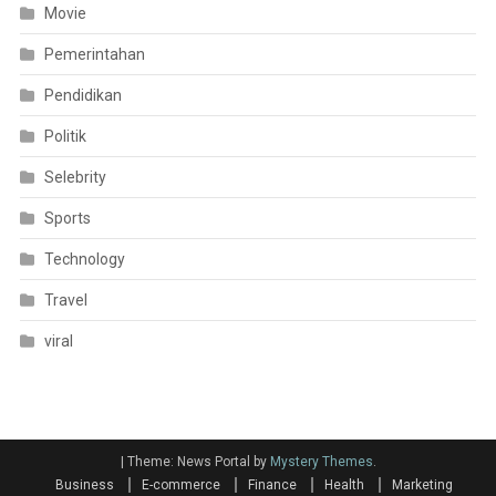
Movie
Pemerintahan
Pendidikan
Politik
Selebrity
Sports
Technology
Travel
viral
|
Theme: News Portal by
Mystery Themes
.
Business
E-commerce
Finance
Health
Marketing