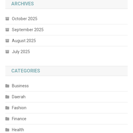
ARCHIVES
October 2025
September 2025
August 2025
July 2025
CATEGORIES
Business
Daerah
Fashion
Finance
Health