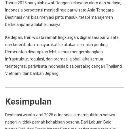
Tahun 2025 hanyalah awal. Dengan kekayaan alam dan budaya,
Indonesia berpotensi menjadi raja pariwisata Asia Tenggara.
Destinasi viral bisa menjadi pintu masuk, tetapi manajemen
berkelanjutan adalah kuncinya.
Ke depan, tren wisata ramah lingkungan, digitalisasi pariwisata,
dan keterlibatan masyarakat lokal akan semakin penting.
Pemerintah diharapkan lebih serius mengembangkan
infrastruktur, regulasi, dan promosi global. Jika semua
terintegrasi, pariwisata Indonesia bisa bersaing dengan Thailand,
Vietnam, dan bahkan Jepang.
Kesimpulan
Destinasi wisata viral 2025 di Indonesia membuktikan bahwa
negeri ini tidak pernah kehabisan pesona. Dari Labuan Bajo