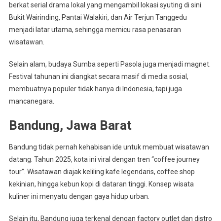
berkat serial drama lokal yang mengambil lokasi syuting di sini.
Bukit Wairinding, Pantai Walakiri, dan Air Terjun Tanggedu
menjadi latar utama, sehingga memicu rasa penasaran
wisatawan.
Selain alam, budaya Sumba seperti Pasola juga menjadi magnet.
Festival tahunan ini diangkat secara masif di media sosial,
membuatnya populer tidak hanya di Indonesia, tapi juga
mancanegara.
Bandung, Jawa Barat
Bandung tidak pernah kehabisan ide untuk membuat wisatawan
datang. Tahun 2025, kota ini viral dengan tren “coffee journey
tour”. Wisatawan diajak keliling kafe legendaris, coffee shop
kekinian, hingga kebun kopi di dataran tinggi. Konsep wisata
kuliner ini menyatu dengan gaya hidup urban.
Selain itu, Bandung juga terkenal dengan factory outlet dan distro