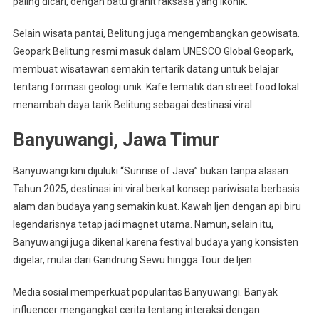
paling dicari, dengan batu granit raksasa yang ikonik.
Selain wisata pantai, Belitung juga mengembangkan geowisata.
Geopark Belitung resmi masuk dalam UNESCO Global Geopark,
membuat wisatawan semakin tertarik datang untuk belajar
tentang formasi geologi unik. Kafe tematik dan street food lokal
menambah daya tarik Belitung sebagai destinasi viral.
Banyuwangi, Jawa Timur
Banyuwangi kini dijuluki “Sunrise of Java” bukan tanpa alasan.
Tahun 2025, destinasi ini viral berkat konsep pariwisata berbasis
alam dan budaya yang semakin kuat. Kawah Ijen dengan api biru
legendarisnya tetap jadi magnet utama. Namun, selain itu,
Banyuwangi juga dikenal karena festival budaya yang konsisten
digelar, mulai dari Gandrung Sewu hingga Tour de Ijen.
Media sosial memperkuat popularitas Banyuwangi. Banyak
influencer mengangkat cerita tentang interaksi dengan