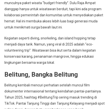
munculnya paket wisata “budget friendly”. Dulu Raja Ampat
dianggap hanya untuk wisatawan berduit, tapi kini ada program
kolaborasi pemerintah dan komunitas untuk menyediakan paket
hemat. Hal ini membuka akses lebih luas bagi generasi muda
untuk menikmati surga bawah laut ini.
Kegiatan seperti diving, snorkeling, dan island hopping tetap
menjadi daya tarik. Namun, yang viral di 2025 adalah “eco-
volunteering trip”. Wisatawan bisa ikut serta dalam kegiatan
konservasi karang, penanaman mangrove, hingga edukasi
lingkungan bersama warga lokal.
Belitung, Bangka Belitung
Belitung kembali mencuri perhatian setelah muncul film
dokumenter internasional tentang keindahan pantai-pantainya.
Tahun 2025, hashtag #BelitungTrip sering masuk trending di
TikTok. Pantai Tanjung Tinggi dan Tanjung Kelayang menjadi spot