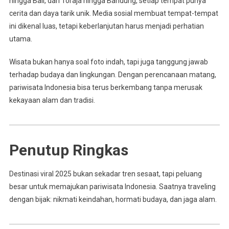
hingga Bali, dari Toraja hingga Bandung, setiap tempat punya
cerita dan daya tarik unik. Media sosial membuat tempat-tempat
ini dikenal luas, tetapi keberlanjutan harus menjadi perhatian
utama.
Wisata bukan hanya soal foto indah, tapi juga tanggung jawab
terhadap budaya dan lingkungan. Dengan perencanaan matang,
pariwisata Indonesia bisa terus berkembang tanpa merusak
kekayaan alam dan tradisi.
Penutup Ringkas
Destinasi viral 2025 bukan sekadar tren sesaat, tapi peluang
besar untuk memajukan pariwisata Indonesia. Saatnya traveling
dengan bijak: nikmati keindahan, hormati budaya, dan jaga alam.