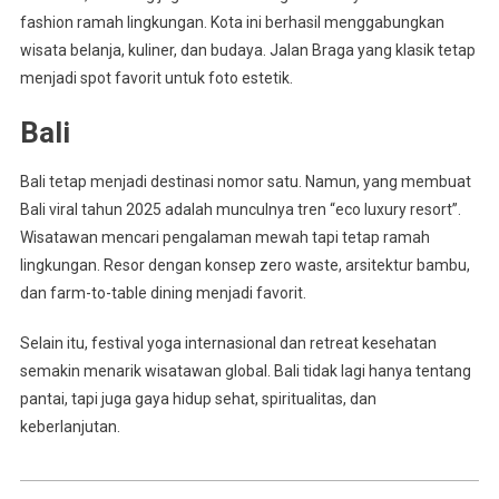
fashion ramah lingkungan. Kota ini berhasil menggabungkan
wisata belanja, kuliner, dan budaya. Jalan Braga yang klasik tetap
menjadi spot favorit untuk foto estetik.
Bali
Bali tetap menjadi destinasi nomor satu. Namun, yang membuat
Bali viral tahun 2025 adalah munculnya tren “eco luxury resort”.
Wisatawan mencari pengalaman mewah tapi tetap ramah
lingkungan. Resor dengan konsep zero waste, arsitektur bambu,
dan farm-to-table dining menjadi favorit.
Selain itu, festival yoga internasional dan retreat kesehatan
semakin menarik wisatawan global. Bali tidak lagi hanya tentang
pantai, tapi juga gaya hidup sehat, spiritualitas, dan
keberlanjutan.