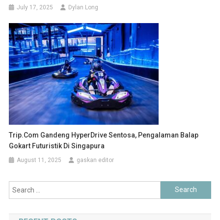
July 17, 2025
Dylan Long
Trip.com Gandeng HyperDrive Sentosa, Pengalaman Balap
Gokart Futuristik Di Singapura
August 11, 2025
gaskan editor
Search
for: