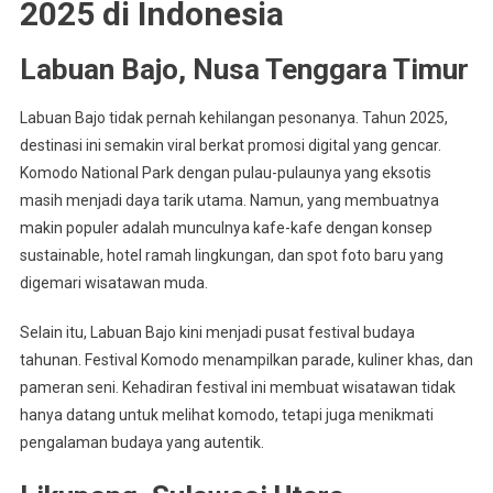
2025 di Indonesia
Labuan Bajo, Nusa Tenggara Timur
Labuan Bajo tidak pernah kehilangan pesonanya. Tahun 2025,
destinasi ini semakin viral berkat promosi digital yang gencar.
Komodo National Park dengan pulau-pulaunya yang eksotis
masih menjadi daya tarik utama. Namun, yang membuatnya
makin populer adalah munculnya kafe-kafe dengan konsep
sustainable, hotel ramah lingkungan, dan spot foto baru yang
digemari wisatawan muda.
Selain itu, Labuan Bajo kini menjadi pusat festival budaya
tahunan. Festival Komodo menampilkan parade, kuliner khas, dan
pameran seni. Kehadiran festival ini membuat wisatawan tidak
hanya datang untuk melihat komodo, tetapi juga menikmati
pengalaman budaya yang autentik.