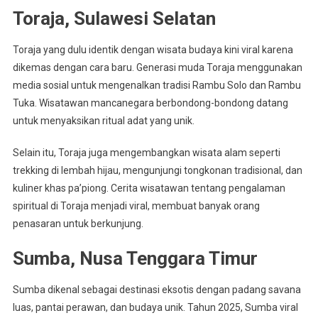
Toraja, Sulawesi Selatan
Toraja yang dulu identik dengan wisata budaya kini viral karena
dikemas dengan cara baru. Generasi muda Toraja menggunakan
media sosial untuk mengenalkan tradisi Rambu Solo dan Rambu
Tuka. Wisatawan mancanegara berbondong-bondong datang
untuk menyaksikan ritual adat yang unik.
Selain itu, Toraja juga mengembangkan wisata alam seperti
trekking di lembah hijau, mengunjungi tongkonan tradisional, dan
kuliner khas pa’piong. Cerita wisatawan tentang pengalaman
spiritual di Toraja menjadi viral, membuat banyak orang
penasaran untuk berkunjung.
Sumba, Nusa Tenggara Timur
Sumba dikenal sebagai destinasi eksotis dengan padang savana
luas, pantai perawan, dan budaya unik. Tahun 2025, Sumba viral