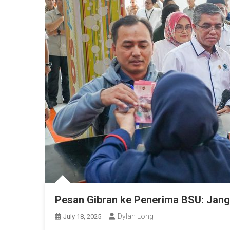
Pesan Gibran ke Penerima BSU: Janga
Dylan Long
July 18, 2025