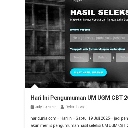
Hari Ini Pengumuman UM UGM CBT 20
Dylan Long
July 19, 2025
haridunia.com – Hari ini—Sabtu, 19 Juli 2025— jadi p
akan merilis pengumuman hasil seleksi UM UGM CBT 202