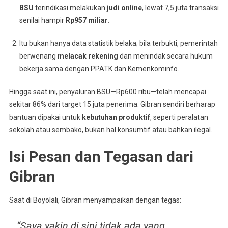
BSU
terindikasi melakukan
judi online
, lewat 7,5 juta transaksi
senilai hampir
Rp957 miliar.
Itu bukan hanya data statistik belaka; bila terbukti, pemerintah
berwenang
melacak rekening
dan menindak secara hukum
bekerja sama dengan PPATK dan Kemenkominfo.
Hingga saat ini, penyaluran BSU—Rp600 ribu—telah mencapai
sekitar 86% dari target 15 juta penerima
.
Gibran sendiri berharap
bantuan dipakai untuk
kebutuhan produktif
, seperti peralatan
sekolah atau sembako, bukan hal konsumtif atau bahkan ilegal.
Isi Pesan dan Tegasan dari
Gibran
Saat di Boyolali, Gibran menyampaikan dengan tegas:
“Saya yakin di sini tidak ada yang