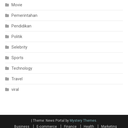
Movie
Pemerintahan
Pendidikan
Politik
Selebrity
Sports
Technology
Travel
viral
|
Theme: News Portal by
Mystery Themes
.
Business
E-commerce
Finance
Health
Marketing