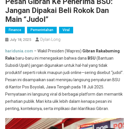
Pesan Gibran Ke Penerima BSU:
Jangan Dipakai Beli Rokok Dan
Main “Judol”
Finance
Pemerintahan
Viral
Dylan Long
July 18, 2025
haridunia.com
– Wakil Presiden (Wapres)
Gibran Rakabuming
Raka
baru-baru ini menegaskan bahwa dana
BSU
(Bantuan
Subsidi Upah) jangan digunakan untuk hal-hal yang tidak
produktif seperti rokok maupun judi online—sering disebut “judol”.
Pesan ini disampaikan saat meninjau langsung penyaluran BSU
di Kantor Pos Boyolali, Jawa Tengah pada 18 Juli 2025
.
Pernyataan ini langsung viral di berbagai platform dan memantik
perhatian publik. Mari kita ulik lebih dalam kenapa pesan ini
penting, konteksnya, serta implikasi dari klarifikasi Gibran.