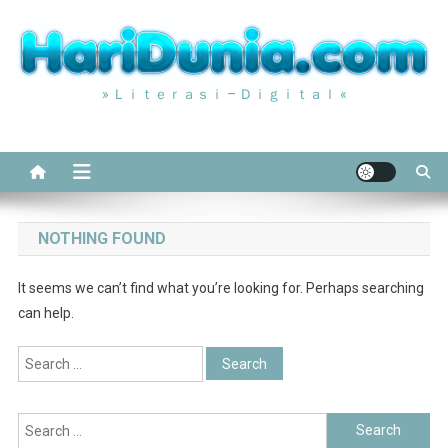
Skip
to
content
» Ｌｉｔｅｒａｓｉ – Ｄｉｇｉｔａｌ «
NOTHING FOUND
It seems we can’t find what you’re looking for. Perhaps searching
can help.
Search
for:
Search