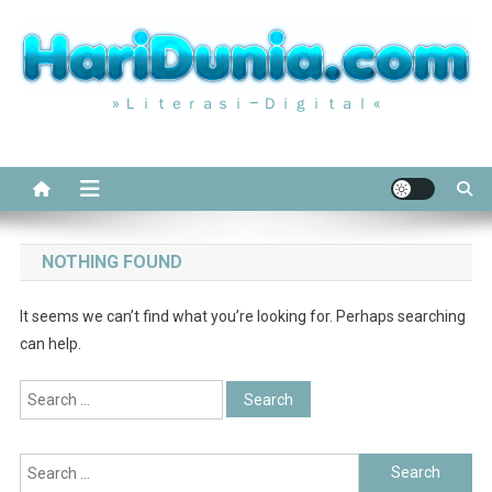
Skip
to
content
» Ｌｉｔｅｒａｓｉ – Ｄｉｇｉｔａｌ «
NOTHING FOUND
It seems we can’t find what you’re looking for. Perhaps searching
can help.
Search
for:
Search