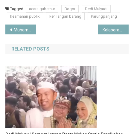
Tagged
acara gubernur
Bogor
Dedi Mulyadi
keamanan publik
kehilangan barang
Parungpanjang
Post
Muhammadiyah Belum Berencana Dirikan Bank Umum Syariah, Fokus Perkuat BPRS
Kolaborasi Epik! Sepatu Harry Potter x Puma Stewie 4 Rilis 18 Juli 2025, Harga Rp 2 Jutaan
navigation
RELATED POSTS