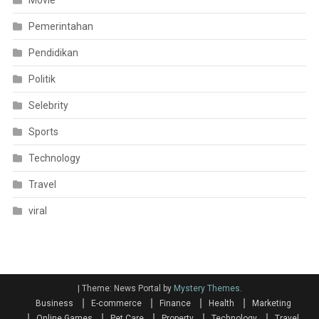
Movie
Pemerintahan
Pendidikan
Politik
Selebrity
Sports
Technology
Travel
viral
|
Theme: News Portal by
Mystery Themes
.
Business
E-commerce
Finance
Health
Marketing
Online Games
Pet Care
Property
Technology
Travel