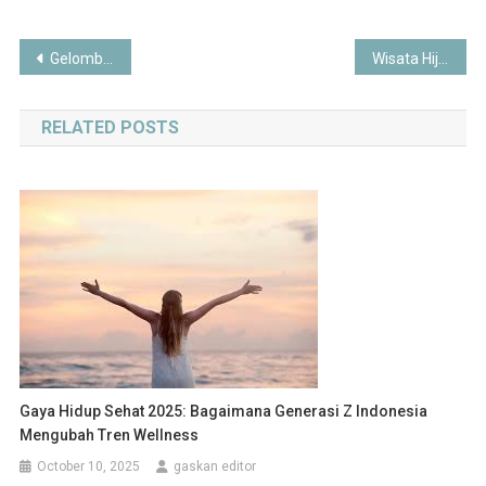
Post
Gelombang Unjuk Rasa Indonesia 2025: Tuntutan Rakyat, Respons Pemerintah, dan Arah Demokrasi
Wisata Hijau 2025: Transformasi Pariwisata Berkelanjutan di Era Regeneratif
navigation
RELATED POSTS
Gaya Hidup Sehat 2025: Bagaimana Generasi Z Indonesia
Mengubah Tren Wellness
October 10, 2025
gaskan editor