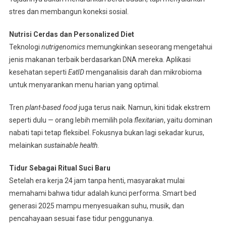
stres dan membangun koneksi sosial.
Nutrisi Cerdas dan Personalized Diet
Teknologi
nutrigenomics
memungkinkan seseorang mengetahui
jenis makanan terbaik berdasarkan DNA mereka. Aplikasi
kesehatan seperti
EatID
menganalisis darah dan mikrobioma
untuk menyarankan menu harian yang optimal.
Tren
plant-based food
juga terus naik. Namun, kini tidak ekstrem
seperti dulu — orang lebih memilih pola
flexitarian
, yaitu dominan
nabati tapi tetap fleksibel. Fokusnya bukan lagi sekadar kurus,
melainkan
sustainable health
.
Tidur Sebagai Ritual Suci Baru
Setelah era kerja 24 jam tanpa henti, masyarakat mulai
memahami bahwa tidur adalah kunci performa. Smart bed
generasi 2025 mampu menyesuaikan suhu, musik, dan
pencahayaan sesuai fase tidur penggunanya.