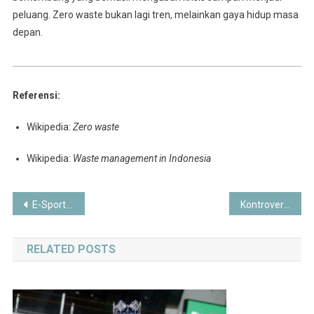
peluang. Zero waste bukan lagi tren, melainkan gaya hidup masa
depan.
Referensi:
Wikipedia:
Zero waste
Wikipedia:
Waste management in Indonesia
Post
E-Sport Indonesia 2025: Perkembangan, Potensi Ekonomi, dan Tantangan Masa Depan
Kontroversi Blokir Atlet Israel di Kejuaraan Jakarta 2025
navigation
RELATED POSTS