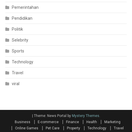
Pemerintahan
Pendidikan
Politik
Selebrity
Sports
Technology
Travel
viral
|
Theme: News Portal by
Mystery Themes
.
Business
E-commerce
Finance
Health
Marketing
Online Games
Pet Care
Property
Technology
Travel