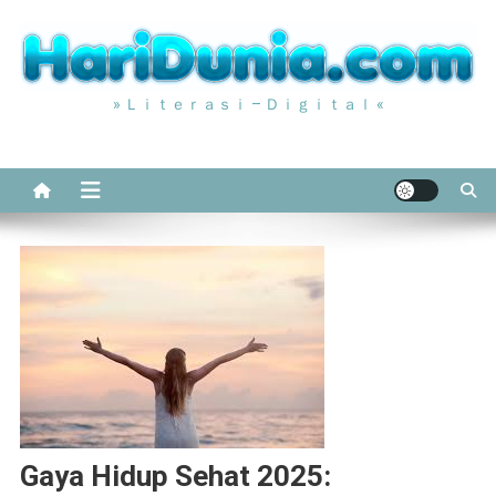
Skip
to
content
» Ｌｉｔｅｒａｓｉ – Ｄｉｇｉｔａｌ «
Gaya Hidup Sehat 2025: