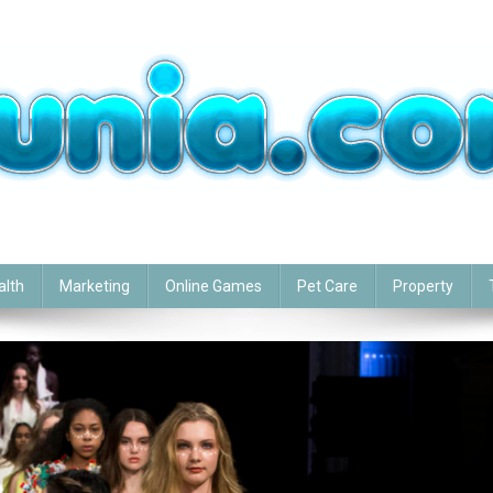
alth
Marketing
Online Games
Pet Care
Property