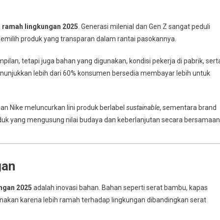
n ramah lingkungan 2025
. Generasi milenial dan Gen Z sangat peduli
h memilih produk yang transparan dalam rantai pasokannya.
lan, tetapi juga bahan yang digunakan, kondisi pekerja di pabrik, sert
menunjukkan lebih dari 60% konsumen bersedia membayar lebih untuk
an Nike meluncurkan lini produk berlabel
sustainable
, sementara brand
k yang mengusung nilai budaya dan keberlanjutan secara bersamaan
gan
ungan 2025
adalah inovasi bahan. Bahan seperti serat bambu, kapas
akan karena lebih ramah terhadap lingkungan dibandingkan serat