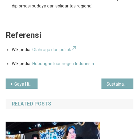
diplomasi budaya dan solidaritas regional.
Referensi
Wikipedia:
Olahraga dan politik
Wikipedia:
Hubungan luar negeri Indonesia
Post
Gaya Hidup Zero Waste di Indonesia 2025: Tren, Praktik, dan Dampaknya bagi Lingkungan
Sustainable Fashion di Indonesia 2025: Tren, Brand Lokal, dan Masa Depan Industri
navigation
RELATED POSTS