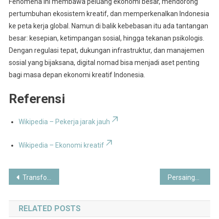
Fenomena ini membawa peluang ekonomi besar, mendorong
pertumbuhan ekosistem kreatif, dan memperkenalkan Indonesia
ke peta kerja global. Namun di balik kebebasan itu ada tantangan
besar: kesepian, ketimpangan sosial, hingga tekanan psikologis.
Dengan regulasi tepat, dukungan infrastruktur, dan manajemen
sosial yang bijaksana, digital nomad bisa menjadi aset penting
bagi masa depan ekonomi kreatif Indonesia.
Referensi
Wikipedia – Pekerja jarak jauh
Wikipedia – Ekonomi kreatif
Post
Transformasi Sepak Bola Indonesia 2025: Profesionalisasi Liga, Regenerasi Pemain, dan Revolusi Infrastruktur
Persaingan Ketat Liga 1 BRI 2025: Klub-Klub Besar Berebut Tahta
navigation
RELATED POSTS