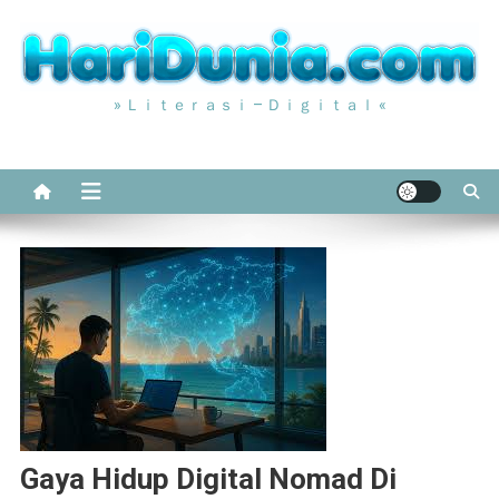
Skip
to
content
» Ｌｉｔｅｒａｓｉ – Ｄｉｇｉｔａｌ «
Gaya Hidup Digital Nomad Di