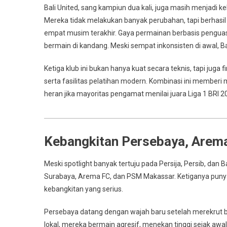
Bali United, sang kampiun dua kali, juga masih menjadi k
Mereka tidak melakukan banyak perubahan, tapi berhas
empat musim terakhir. Gaya permainan berbasis penguas
bermain di kandang. Meski sempat inkonsisten di awal, B
Ketiga klub ini bukan hanya kuat secara teknis, tapi juga 
serta fasilitas pelatihan modern. Kombinasi ini memberi m
heran jika mayoritas pengamat menilai juara Liga 1 BRI 20
Kebangkitan Persebaya, Arem
Meski spotlight banyak tertuju pada Persija, Persib, dan Ba
Surabaya, Arema FC, dan PSM Makassar. Ketiganya punya 
kebangkitan yang serius.
Persebaya datang dengan wajah baru setelah merekrut b
lokal, mereka bermain agresif, menekan tinggi sejak awal