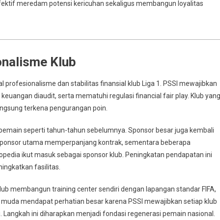
 efektif meredam potensi kericuhan sekaligus membangun loyalitas
onalisme Klub
profesionalisme dan stabilitas finansial klub Liga 1. PSSI mewajibkan
uangan diaudit, serta mematuhi regulasi financial fair play. Klub yan
ngsung terkena pengurangan poin.
gaji pemain seperti tahun-tahun sebelumnya. Sponsor besar juga kembali
i sponsor utama memperpanjang kontrak, sementara beberapa
opedia ikut masuk sebagai sponsor klub. Peningkatan pendapatan ini
ngkatkan fasilitas.
klub membangun training center sendiri dengan lapangan standar FIFA,
 muda mendapat perhatian besar karena PSSI mewajibkan setiap klub
i. Langkah ini diharapkan menjadi fondasi regenerasi pemain nasional.