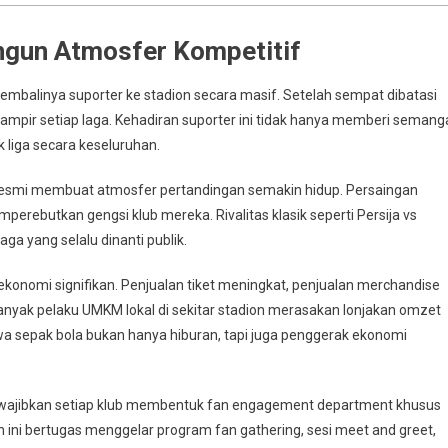
gun Atmosfer Kompetitif
 kembalinya suporter ke stadion secara masif. Setelah sempat dibatasi
 hampir setiap laga. Kehadiran suporter ini tidak hanya memberi semang
 liga secara keseluruhan.
e resmi membuat atmosfer pertandingan semakin hidup. Persaingan
perebutkan gengsi klub mereka. Rivalitas klasik seperti Persija vs
ga yang selalu dinanti publik.
konomi signifikan. Penjualan tiket meningkat, penjualan merchandise
. Banyak pelaku UMKM lokal di sekitar stadion merasakan lonjakan omzet
a sepak bola bukan hanya hiburan, tapi juga penggerak ekonomi
ewajibkan setiap klub membentuk fan engagement department khusus
ini bertugas menggelar program fan gathering, sesi meet and greet,