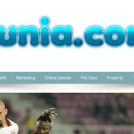
alth
Marketing
Online Games
Pet Care
Property