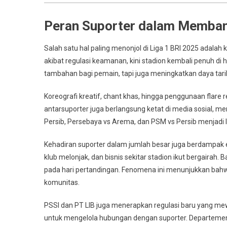
Peran Suporter dalam Memban
Salah satu hal paling menonjol di Liga 1 BRI 2025 adalah
akibat regulasi keamanan, kini stadion kembali penuh di
tambahan bagi pemain, tapi juga meningkatkan daya tarik
Koreografi kreatif, chant khas, hingga penggunaan flar
antarsuporter juga berlangsung ketat di media sosial, mem
Persib, Persebaya vs Arema, dan PSM vs Persib menjadi la
Kehadiran suporter dalam jumlah besar juga berdampak e
klub melonjak, dan bisnis sekitar stadion ikut bergairah
pada hari pertandingan. Fenomena ini menunjukkan bahw
komunitas.
PSSI dan PT LIB juga menerapkan regulasi baru yang m
untuk mengelola hubungan dengan suporter. Departemen 