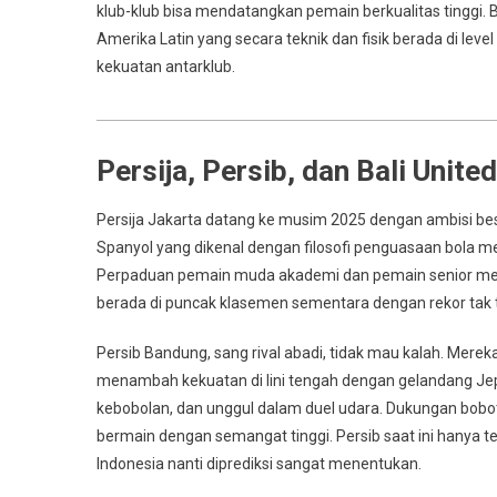
klub-klub bisa mendatangkan pemain berkualitas tinggi.
Amerika Latin yang secara teknik dan fisik berada di lev
kekuatan antarklub.
Persija, Persib, dan Bali Unit
Persija Jakarta datang ke musim 2025 dengan ambisi bes
Spanyol yang dikenal dengan filosofi penguasaan bola me
Perpaduan pemain muda akademi dan pemain senior membua
berada di puncak klasemen sementara dengan rekor tak t
Persib Bandung, sang rival abadi, tidak mau kalah. Mer
menambah kekuatan di lini tengah dengan gelandang Jepan
kebobolan, dan unggul dalam duel udara. Dukungan bobo
bermain dengan semangat tinggi. Persib saat ini hanya ter
Indonesia nanti diprediksi sangat menentukan.