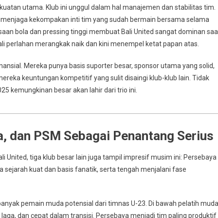
ekuatan utama. Klub ini unggul dalam hal manajemen dan stabilitas tim.
il menjaga kekompakan inti tim yang sudah bermain bersama selama
aan bola dan pressing tinggi membuat Bali United sangat dominan saa
ali perlahan merangkak naik dan kini menempel ketat papan atas.
finansial. Mereka punya basis suporter besar, sponsor utama yang solid,
ereka keuntungan kompetitif yang sulit disaingi klub-klub lain. Tidak
25 kemungkinan besar akan lahir dari trio ini.
a, dan PSM Sebagai Penantang Serius
li United, tiga klub besar lain juga tampil impresif musim ini: Persebaya
sejarah kuat dan basis fanatik, serta tengah menjalani fase
anyak pemain muda potensial dari timnas U-23. Di bawah pelatih mud
 laga, dan cepat dalam transisi. Persebaya menjadi tim paling produktif