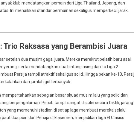
 Banyak klub mendatangkan pemain dari Liga Thailand, Jepang, dan
el atas. Ini menaikkan standar permainan sekaligus memperkecil jarak
ed: Trio Raksasa yang Berambisi Juara
ar setelah dua musim gagal juara. Mereka merekrut pelatih baru asal
nyerang, serta mendatangkan dua bintang asing dari La Liga 2.
t Persija tampil atraktif sekaligus solid. Hingga pekan ke-10, Persi
erkalahkan dan jumlah gol terbanyak.
eka mempertahankan sebagian besar skuad musim lalu yang solid dan
g berpengalaman. Persib tampil sangat disiplin secara taktik, jarang
toh yang memenuhi stadion di setiap laga membuat mereka selalu
paut dua poin dari Persija di klasemen, menjadikan laga El Clasico