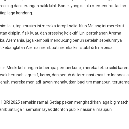
ressing dan serangan balik kilat. Bonek yang selalu memenuhi stadion
iap laga kandang.
 lalu, tapi musim ini mereka tampil solid. Klub Malang ini merekrut
 disiplin, fisik kuat, dan pressing kolektif. Lini pertahanan Arema
ereka, Aremania, juga kembali mendukung penuh setelah sebelumnya
t kebangkitan Arema membuat mereka kini stabil di lima besar
or. Meski kehilangan beberapa pemain kunci, mereka tetap solid karen
yak berubah: agresif, keras, dan penuh determinasi khas tim Indonesia
lu penuh, mereka menjadi lawan menakutkan bagi tim manapun, terutam
a 1 BRI 2025 semakin ramai. Setiap pekan menghadirkan laga big match
mbuat Liga 1 semakin layak ditonton publik nasional maupun