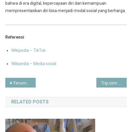
bahwa di era digital, kepercayaan diri dan kemampuan
mempresentasikan diri bisa menjadi modal sosial yang berharga.
Referensi
Wikipedia – TikTok
Wikipedia – Media sosial
Post
Fenomena #KaburAjaDulu 2025: Antara Kecewa dan Strategi Hidup Baru Anak Muda Indonesia
Trip.com Gandeng HyperDrive Sentosa, Pengalaman Balap Gokart Futuristik di Singapura
navigation
RELATED POSTS