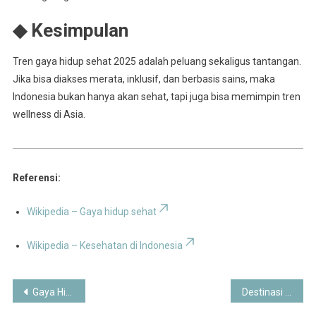
◆ Kesimpulan
Tren gaya hidup sehat 2025 adalah peluang sekaligus tantangan.
Jika bisa diakses merata, inklusif, dan berbasis sains, maka
Indonesia bukan hanya akan sehat, tapi juga bisa memimpin tren
wellness di Asia.
Referensi:
Wikipedia – Gaya hidup sehat
Wikipedia – Kesehatan di Indonesia
Post
Gaya Hidup Sehat 2025: Tren Baru Wellness dan Keseimbangan Hidup
Destinasi Wisata Nusantara 2025 Antara Tren Pariwisata Digital dan Ekowisata Berkelanjutan