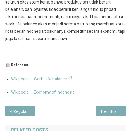
seluruh ekosistem kerja: bahwa produktivitas tidak berarti
kelelahan, dan loyalitas tidak berarti kehilangan hidup pribadi.
Jika perusahaan, pemerintah, dan masyarakat bisa beradaptasi,
work-life balance akan menjadi norma baru yang membuat kota-
kota besar Indonesia tidak hanya kompetitif secara ekonomi, tapi
juga layak huni secara manusiawi.
Referensi
Wikipedia — Work–life balance
Wikipedia — Economy of Indonesia
Post
Regulasi Baru Perlindungan Data Pribadi di Indonesia: Peluang, Tantangan, dan Dampaknya ke Dunia Digital
Tren Busana Modest Wear Mendunia dari Indonesia: Gaya Berbusana yang Menjaga Nilai dan Estetika
navigation
RELATED POSTS