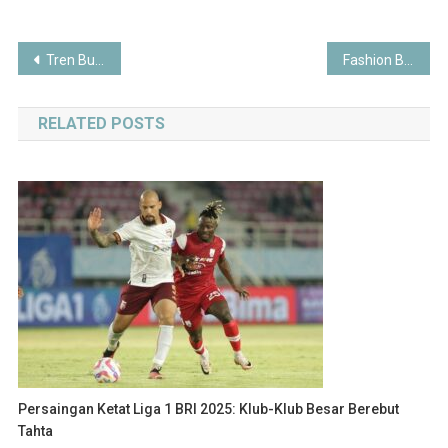
Post
Tren Busana Modest Wear Mendunia dari Indonesia: Gaya Berbusana yang Menjaga Nilai dan Estetika
Fashion Berkelanjutan di Indonesia: Gerakan Baru yang Mengubah Industri Mode 2025
navigation
RELATED POSTS
Persaingan Ketat Liga 1 BRI 2025: Klub-Klub Besar Berebut
Tahta