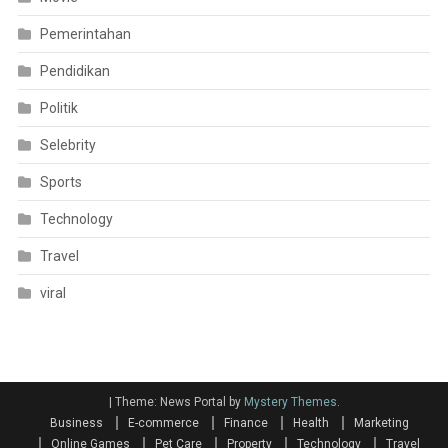
Pemerintahan
Pendidikan
Politik
Selebrity
Sports
Technology
Travel
viral
|
Theme: News Portal by
Mystery Themes
.
Business
E-commerce
Finance
Health
Marketing
Online Games
Pet Care
Property
Technology
Travel