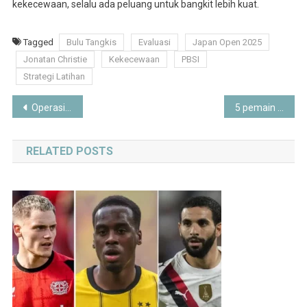
kekecewaan, selalu ada peluang untuk bangkit lebih kuat.
Tagged
Bulu Tangkis
Evaluasi
Japan Open 2025
Jonatan Christie
Kekecewaan
PBSI
Strategi Latihan
Post
Operasi Patuh: Kapolda Metro Instruksikan Tindak Tegas Pemalsuan Pelat Nomor
5 pemain yang sempat dibuang kini kembali ke MU pekan ini. Siapa saja mereka dan apa alasannya? Simak update transfer Manchester United terbaru.
navigation
RELATED POSTS