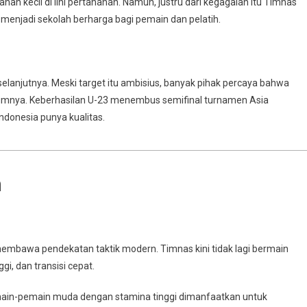
han kecil di lini pertahanan. Namun, justru dari kegagalan itu Timnas
 menjadi sekolah berharga bagi pemain dan pelatih.
selanjutnya. Meski target itu ambisius, banyak pihak percaya bahwa
belumnya. Keberhasilan U-23 menembus semifinal turnamen Asia
donesia punya kualitas.
n
mbawa pendekatan taktik modern. Timnas kini tidak lagi bermain
gi, dan transisi cepat.
main-pemain muda dengan stamina tinggi dimanfaatkan untuk