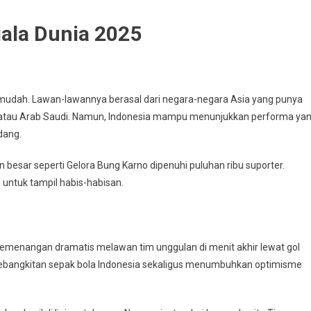
Piala Dunia 2025
 mudah. Lawan-lawannya berasal dari negara-negara Asia yang punya
tan, atau Arab Saudi. Namun, Indonesia mampu menunjukkan performa ya
dang.
 besar seperti Gelora Bung Karno dipenuhi puluhan ribu suporter.
untuk tampil habis-habisan.
 kemenangan dramatis melawan tim unggulan di menit akhir lewat gol
kebangkitan sepak bola Indonesia sekaligus menumbuhkan optimisme