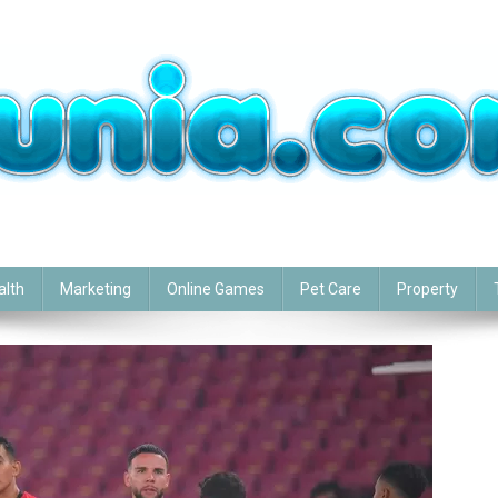
alth
Marketing
Online Games
Pet Care
Property