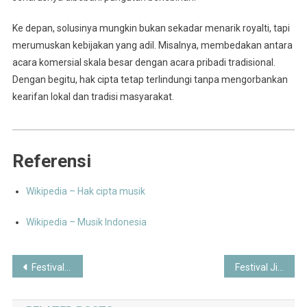
Ke depan, solusinya mungkin bukan sekadar menarik royalti, tapi
merumuskan kebijakan yang adil. Misalnya, membedakan antara
acara komersial skala besar dengan acara pribadi tradisional.
Dengan begitu, hak cipta tetap terlindungi tanpa mengorbankan
kearifan lokal dan tradisi masyarakat.
Referensi
Wikipedia – Hak cipta musik
Wikipedia – Musik Indonesia
Post
Festival Jia Curated Bali 2025: Perpaduan Seni, Desain, dan Pariwisata Kreatif
Festival Jia Curated 2025: Bali Jadi Pusat Kreativitas Global
navigation