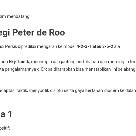
musim mendatang.
gi Peter de Roo
asi Persis diprediksi mengarah ke model
4-2-3-1 atau 3-5-2
ala
pun
Eky Taufik
, memimpin dari jantung pertahanan dan memimpin lini.
erta pengalamannya di Eropa diharapkan bisa menstabilkan lini belakang
 adaptasi taktik, menyuntik disiplin serta gaya bertahan modern ke dala
a 1
sitif: