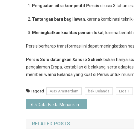
Penguatan citra kompetitif Persis
di usia 3 tahun er
Tantangan baru bagi lawan
, karena kombinasi teknik
Meningkatkan kualitas pemain lokal
, karena berlat
Persis berharap transformasi ini dapat meningkatkan has
Persis Solo datangkan Xandro Schenk
bukan hanya soa
pengalaman Eropa, kestabilan di belakang, serta adaptas
memberi warna Belanda yang kuat di Persis untuk musi
Tagged
Ajax Amsterdam
bek Belanda
Liga 1
Post
5 Data-Fakta Menarik Indonesia di Piala AFF U‑23
navigation
RELATED POSTS