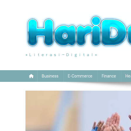
Skip
to
content
» Ｌｉｔｅｒａｓｉ – Ｄｉｇｉｔａｌ «
Business
E-Commerce
Finance
He