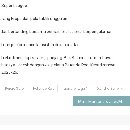
a Super League.
 orang Eropa dan pola taktik unggulan.
ih dan bertanding bersama pemain profesional berpengalaman.
il dan performance konsisten di papan atas.
l rekrutmen, tapi strategi panjang. Bek Belanda ini membawa
i budaya—cocok dengan visi pelatih Peter de Roo. Kehadirannya
m 2025/26.
Persis Solo
Peter de Roo
transfer Liga 1
Xandro Schenk
Marc Marquez & Jack Miller Kompak Tercepat di FP1 MotoGP Jerman 2025