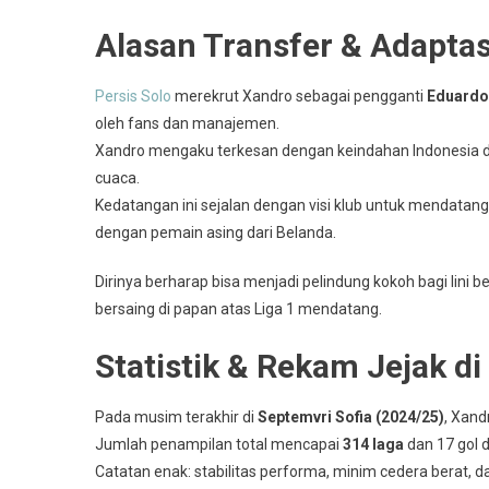
Alasan Transfer & Adaptasi
Persis Solo
merekrut Xandro sebagai pengganti
Eduardo
oleh fans dan manajemen.
Xandro mengaku terkesan dengan keindahan Indonesia d
cuaca.
Kedatangan ini sejalan dengan visi klub untuk mendata
dengan pemain asing dari Belanda.
Dirinya berharap bisa menjadi pelindung kokoh bagi lin
bersaing di papan atas Liga 1 mendatang.
Statistik & Rekam Jejak d
Pada musim terakhir di
Septemvri Sofia (2024/25)
, Xand
Jumlah penampilan total mencapai
314 laga
dan 17 gol di
Catatan enak: stabilitas performa, minim cedera berat, 