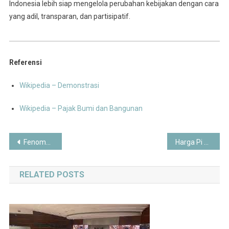
Indonesia lebih siap mengelola perubahan kebijakan dengan cara
yang adil, transparan, dan partisipatif.
Referensi
Wikipedia – Demonstrasi
Wikipedia – Pajak Bumi dan Bangunan
Post
Fenomena Gaya Hidup Digital Nomad di Indonesia 2025: Peluang, Tantangan, dan Masa Depan
Harga Pi Network Turun 4,56%, Volume Perdagangan Meningkat: Apa yang Terjadi?
navigation
RELATED POSTS