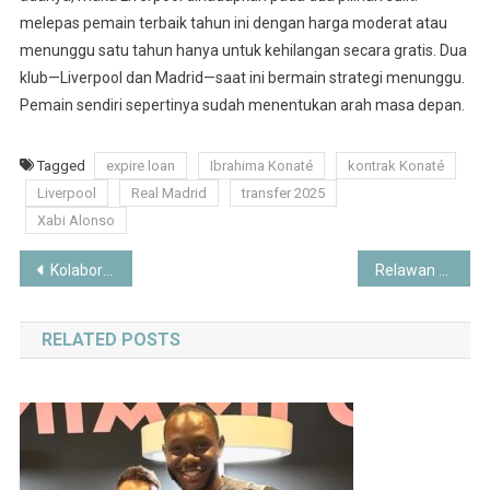
melepas pemain terbaik tahun ini dengan harga moderat atau
menunggu satu tahun hanya untuk kehilangan secara gratis. Dua
klub—Liverpool dan Madrid—saat ini bermain strategi menunggu.
Pemain sendiri sepertinya sudah menentukan arah masa depan.
Tagged
expire loan
Ibrahima Konaté
kontrak Konaté
Liverpool
Real Madrid
transfer 2025
Xabi Alonso
Post
Kolaborasi Epik! Sepatu Harry Potter x Puma Stewie 4 Rilis 18 Juli 2025, Harga Rp 2 Jutaan
Relawan Jokowi Sambut Kasus Ijazah Palsu Naik Penyidikan: “Sudah Kami Yakini”
navigation
RELATED POSTS