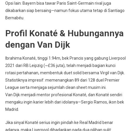
Opsi lain: Bayern bisa tawar Paris Saint-Germain rival juga
dikabarkan siap bersaing—namun fokus utama tetap di Santiago
Bernabéu.
Profil Konaté & Hubungannya
dengan Van Dijk
Ibrahima Konaté, tinggi 1.94m, bek Prancis yang gabung Liverpool
2021 dari RB Leipzig (~£36 juta), telah menjadi bagian kunci
rotasi pertahanan, membentuk duet solid bersama Virgil van Dijk.
Statistiknya impresif: memenangkan 89 dari 128 duel Premier
League serta menjaga sejumlah clean sheet musim ini.
Van Dijk menjadi mentor profesional Konaté, dan Konaté sendiri
mengaku ingin karier lebih dari idolanya—Sergio Ramos, ikon bek
Madrid.
Jika sinyal Konaté serius ingin pindah ke Real Madrid benar
adanya, maka Liverpool dihadapkan pada dua pilihan sulit: