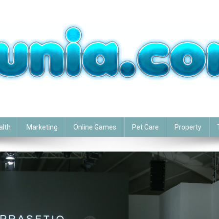
alth
Marketing
Online Games
Pet Care
Property